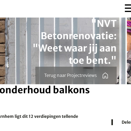
"
NVT
Betonrenovatie:
"Weet waar jij aan
toe bent.
"
Terug naar Projectreviews
nonderhoud balkons
rnhem ligt dit 12 verdiepingen tellende
Dele