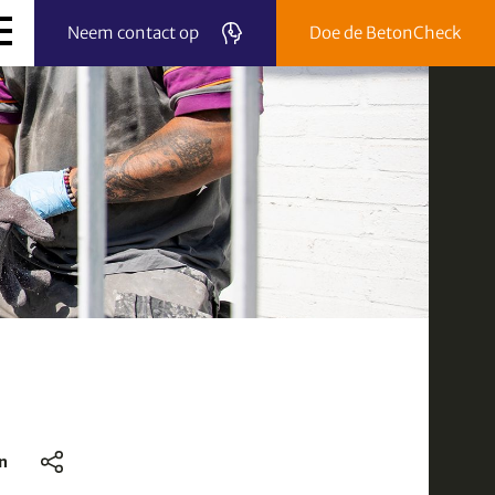
Neem contact op
Doe de BetonCheck
n