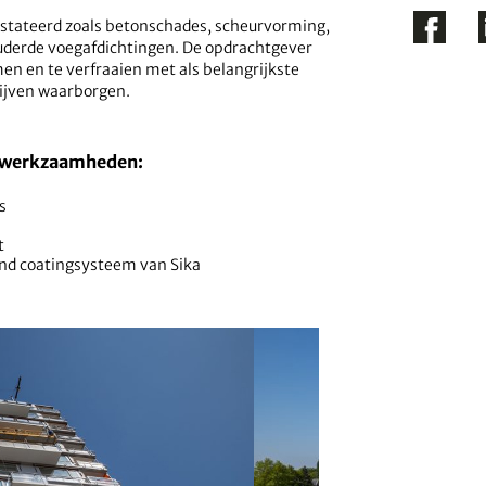
onstateerd zoals betonschades, scheurvorming,
uderde voegafdichtingen. De opdrachtgever
n en te verfraaien met als belangrijkste
lijven waarborgen.
e werkzaamheden:
s
t
nd coatingsysteem van Sika