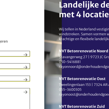
Landelijke d
met 4 locati
Wij tellen in Nederland vestigin
windstreken. Samen vormen w
krachtige en flexibele landelijk
geren
NVT Betonrenovatie Noord
Stavangerweg 27
|
9723 JC Gr
050-5416881
rayonnoord@onderhoudendgo
NVT Betonrenovatie Oost
Tweelingenlaan 153
|
7324 AR 
055-3600305
rayonoost@onderhoudendgoed
NVT Betonrenovatie Zuid