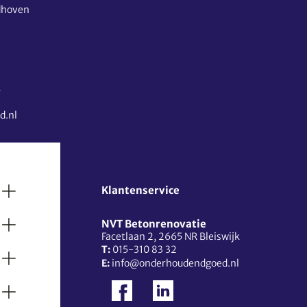
dhoven
k
d.nl
Klantenservice
NVT Betonrenovatie
Facetlaan 2
,
2665 NR
Bleiswijk
T:
015-310 83 32
E:
info@onderhoudendgoed.nl