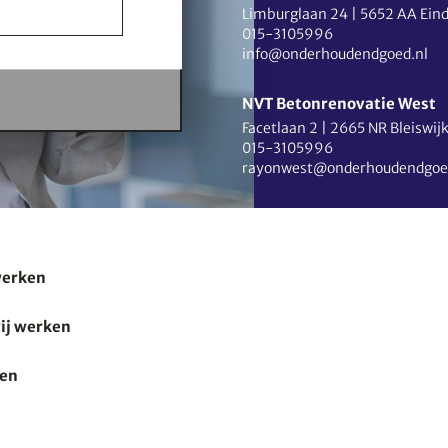
Limburglaan 24
|
5652 AA Ein
015-3105996
info@onderhoudendgoed.nl
NVT Betonrenovatie West
Facetlaan 2
|
2665 NR Bleiswij
015-3105996
rayonwest@onderhoudendgoe
werken
ij werken
oen