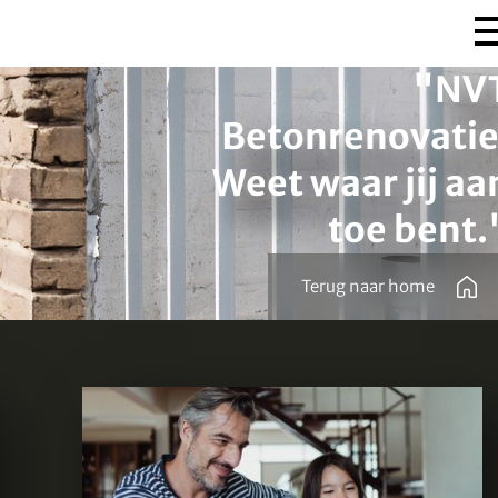
"
NV
Betonrenovatie
Weet waar jij aa
toe bent.
Terug naar home