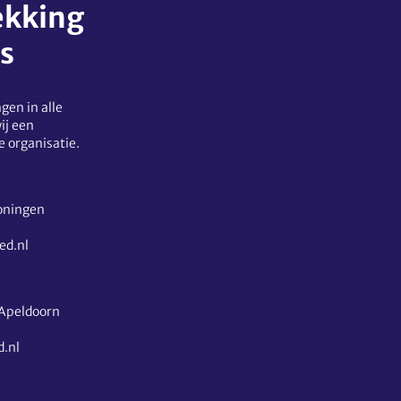
ekking
es
gen in alle
ij een
e organisatie.
oningen
ed.nl
Apeldoorn
.nl