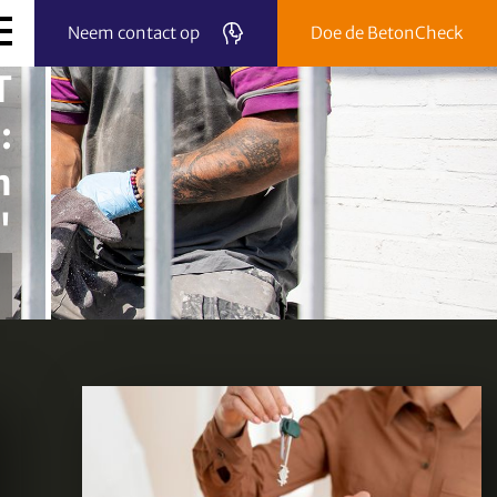
Neem contact op
Doe de BetonCheck
T
:
n
"