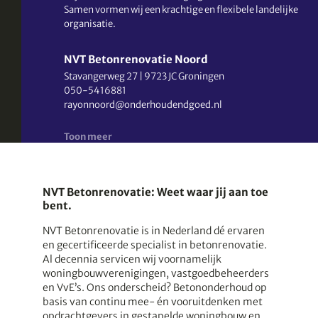
Samen vormen wij een krachtige en flexibele landelijke
organisatie.
NVT Betonrenovatie Noord
Stavangerweg 27
|
9723 JC Groningen
050-5416881
rayonnoord@onderhoudendgoed.nl
Toon meer
NVT Betonrenovatie Oost
Tweelingenlaan 153
|
7324 AR Apeldoorn
055-3600305
rayonoost@onderhoudendgoed.nl
NVT Betonrenovatie: Weet waar jij aan toe
bent.
NVT Betonrenovatie Zuid
NVT Betonrenovatie is in Nederland dé ervaren
Limburglaan 24
|
5652 AA Eindhoven
en gecertificeerde specialist in betonrenovatie.
015-3105996
Al decennia servicen wij voornamelijk
info@onderhoudendgoed.nl
woningbouwverenigingen, vastgoedbeheerders
en VvE’s. Ons onderscheid? Betononderhoud op
basis van continu mee- én vooruitdenken met
NVT Betonrenovatie West
opdrachtgevers in gestapelde woningbouw en