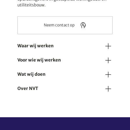
Facetlaan 2
|
2665 NR Bleiswijk
utiliteitsbouw.
015-3105996
rayonwest@onderhoudendgoed.nl
Neem contact op
Waar wij werken
Voor wie wij werken
Wat wij doen
Over NVT