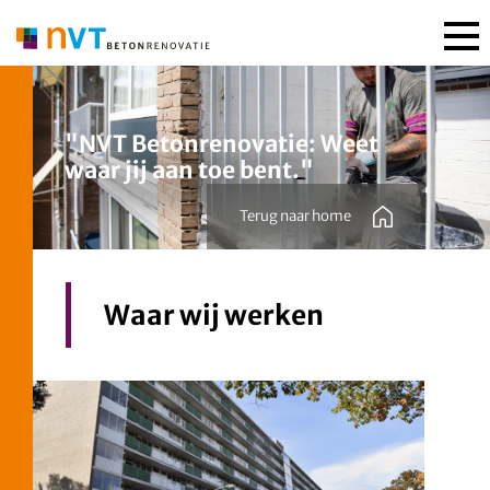
"
NVT Betonrenovatie: Weet
waar jij aan toe bent.
"
Terug naar home
Waar wij werken